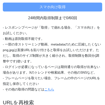
24時間内取得制限まで0/60回
- レスポンシブページが「取得」で崩れる場合、「スマホ向け」を
お試しください。
- 動画は原則取得不能です。
- 一部の非ストリーミング動画、metadataのために圧縮したくない
png,jpgは直接URLを貼り付けると取得をお試しいただけます。た
だし、取得のサイズ制限が大きく縮小され、取得制限を数回分(調
整中です)使います。
- ログインが必要になっているページは期待通りの取得が出来ない
場合があります。Xのトレンドや検索結果、その他のSNSなど。
- フレームページを取りたい場合、フレームの中のページのURLを
指定し保存してください
- その他の取得の問題などは
こちら
URLを再検索