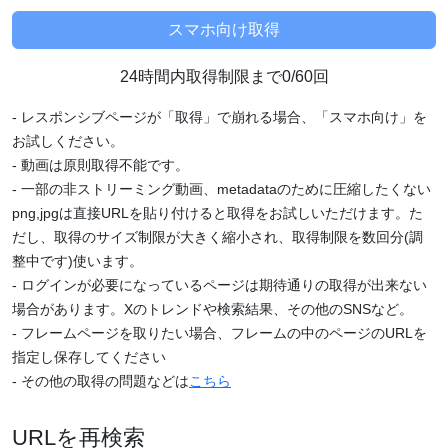
24時間内取得制限まで0/60回
- レスポンシブページが「取得」で崩れる場合、「スマホ向け」を
お試しください。
- 動画は原則取得不能です。
- 一部の非ストリーミング動画、metadataのために圧縮したくない
png,jpgは直接URLを貼り付けると取得をお試しいただけます。た
だし、取得のサイズ制限が大きく縮小され、取得制限を数回分(調
整中です)使います。
- ログインが必要になっているページは期待通りの取得が出来ない
場合があります。Xのトレンドや検索結果、その他のSNSなど。
- フレームページを取りたい場合、フレームの中のページのURLを
指定し保存してください
- その他の取得の問題などは
こちら
URLを再検索