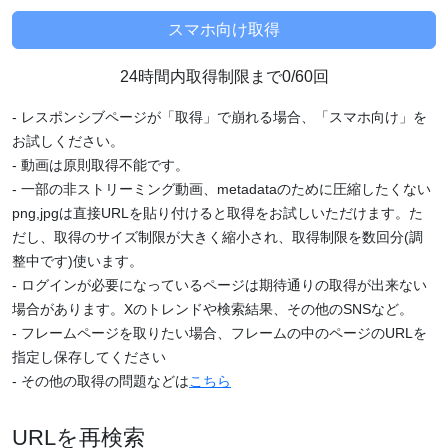
24時間内取得制限まで0/60回
- レスポンシブページが「取得」で崩れる場合、「スマホ向け」を
お試しください。
- 動画は原則取得不能です。
- 一部の非ストリーミング動画、metadataのために圧縮したくない
png,jpgは直接URLを貼り付けると取得をお試しいただけます。た
だし、取得のサイズ制限が大きく縮小され、取得制限を数回分(調
整中です)使います。
- ログインが必要になっているページは期待通りの取得が出来ない
場合があります。Xのトレンドや検索結果、その他のSNSなど。
- フレームページを取りたい場合、フレームの中のページのURLを
指定し保存してください
- その他の取得の問題などは
こちら
URLを再検索