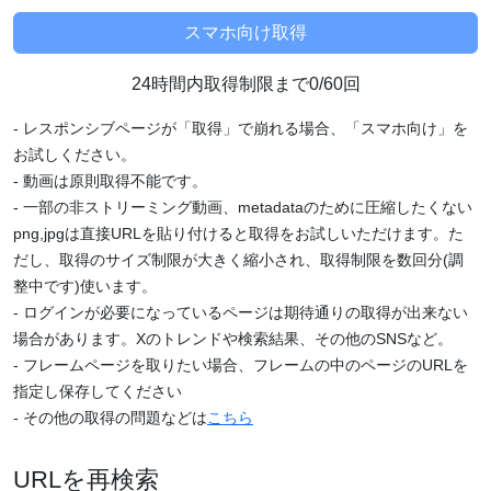
24時間内取得制限まで0/60回
- レスポンシブページが「取得」で崩れる場合、「スマホ向け」を
お試しください。
- 動画は原則取得不能です。
- 一部の非ストリーミング動画、metadataのために圧縮したくない
png,jpgは直接URLを貼り付けると取得をお試しいただけます。た
だし、取得のサイズ制限が大きく縮小され、取得制限を数回分(調
整中です)使います。
- ログインが必要になっているページは期待通りの取得が出来ない
場合があります。Xのトレンドや検索結果、その他のSNSなど。
- フレームページを取りたい場合、フレームの中のページのURLを
指定し保存してください
- その他の取得の問題などは
こちら
URLを再検索