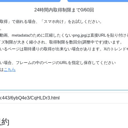
24時間内取得制限まで0/60回
「取得」で崩れる場合、「スマホ向け」をお試しください。
す。
動画、metadataのために圧縮したくないpng,jpgは直接URLを貼り
ズ制限が大きく縮小され、取得制限を数回分(調整中です)使います。
ているページは期待通りの取得が出来ない場合があります。Xのトレンド
たい場合、フレームの中のページのURLを指定し保存してください
どは
こちら
規約