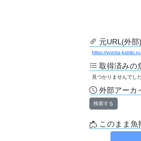
元URL(外部
https://vorota-kalitk
取得済みの
見つかりませんでし
外部アーカイ
検索する
このまま魚