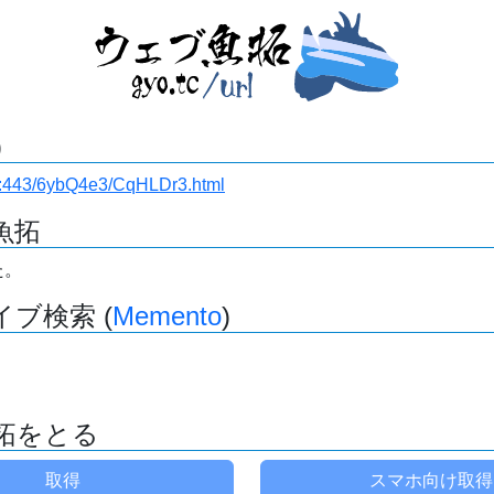
)
i.ru:443/6ybQ4e3/CqHLDr3.html
魚拓
た。
ブ検索 (
Memento
)
拓をとる