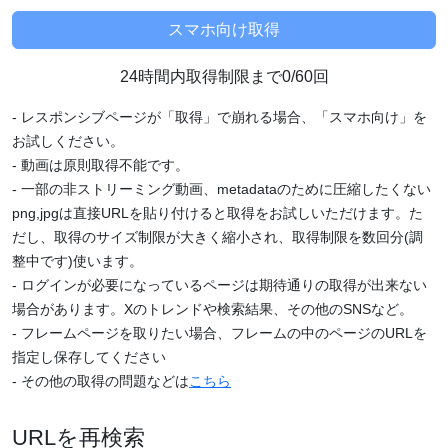
24時間内取得制限まで0/60回
- レスポンシブページが「取得」で崩れる場合、「スマホ向け」を
お試しください。
- 動画は原則取得不能です。
- 一部の非ストリーミング動画、metadataのために圧縮したくない
png,jpgは直接URLを貼り付けると取得をお試しいただけます。た
だし、取得のサイズ制限が大きく縮小され、取得制限を数回分(調
整中です)使います。
- ログインが必要になっているページは期待通りの取得が出来ない
場合があります。Xのトレンドや検索結果、その他のSNSなど。
- フレームページを取りたい場合、フレームの中のページのURLを
指定し保存してください
- その他の取得の問題などは
こちら
URLを再検索