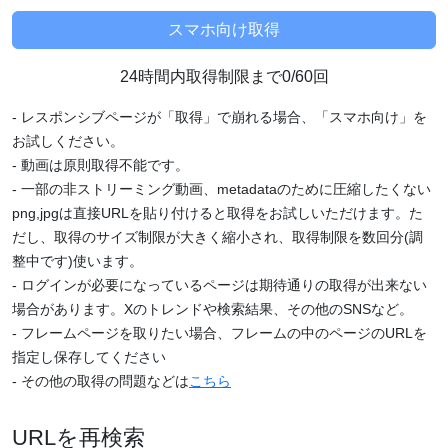
24時間内取得制限まで0/60回
- レスポンシブページが「取得」で崩れる場合、「スマホ向け」を
お試しください。
- 動画は原則取得不能です。
- 一部の非ストリーミング動画、metadataのために圧縮したくない
png,jpgは直接URLを貼り付けると取得をお試しいただけます。た
だし、取得のサイズ制限が大きく縮小され、取得制限を数回分(調
整中です)使います。
- ログインが必要になっているページは期待通りの取得が出来ない
場合があります。Xのトレンドや検索結果、その他のSNSなど。
- フレームページを取りたい場合、フレームの中のページのURLを
指定し保存してください
- その他の取得の問題などは
こちら
URLを再検索