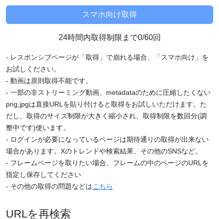
24時間内取得制限まで0/60回
- レスポンシブページが「取得」で崩れる場合、「スマホ向け」を
お試しください。
- 動画は原則取得不能です。
- 一部の非ストリーミング動画、metadataのために圧縮したくない
png,jpgは直接URLを貼り付けると取得をお試しいただけます。た
だし、取得のサイズ制限が大きく縮小され、取得制限を数回分(調
整中です)使います。
- ログインが必要になっているページは期待通りの取得が出来ない
場合があります。Xのトレンドや検索結果、その他のSNSなど。
- フレームページを取りたい場合、フレームの中のページのURLを
指定し保存してください
- その他の取得の問題などは
こちら
URLを再検索