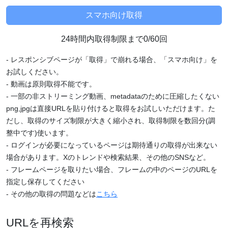
24時間内取得制限まで0/60回
- レスポンシブページが「取得」で崩れる場合、「スマホ向け」を
お試しください。
- 動画は原則取得不能です。
- 一部の非ストリーミング動画、metadataのために圧縮したくない
png,jpgは直接URLを貼り付けると取得をお試しいただけます。た
だし、取得のサイズ制限が大きく縮小され、取得制限を数回分(調
整中です)使います。
- ログインが必要になっているページは期待通りの取得が出来ない
場合があります。Xのトレンドや検索結果、その他のSNSなど。
- フレームページを取りたい場合、フレームの中のページのURLを
指定し保存してください
- その他の取得の問題などは
こちら
URLを再検索