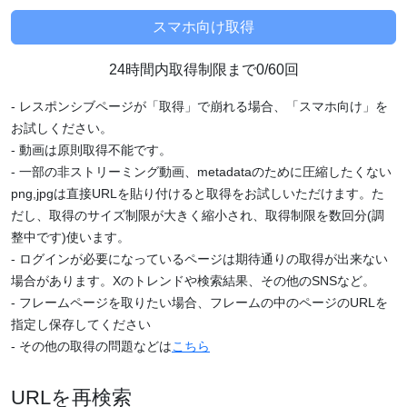
24時間内取得制限まで0/60回
- レスポンシブページが「取得」で崩れる場合、「スマホ向け」を
お試しください。
- 動画は原則取得不能です。
- 一部の非ストリーミング動画、metadataのために圧縮したくない
png,jpgは直接URLを貼り付けると取得をお試しいただけます。た
だし、取得のサイズ制限が大きく縮小され、取得制限を数回分(調
整中です)使います。
- ログインが必要になっているページは期待通りの取得が出来ない
場合があります。Xのトレンドや検索結果、その他のSNSなど。
- フレームページを取りたい場合、フレームの中のページのURLを
指定し保存してください
- その他の取得の問題などは
こちら
URLを再検索