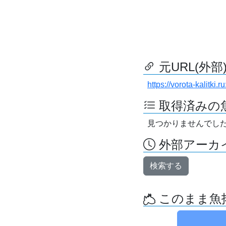
元URL(外部
https://vorota-kalitk
取得済みの
見つかりませんでし
外部アーカイ
検索する
このまま魚