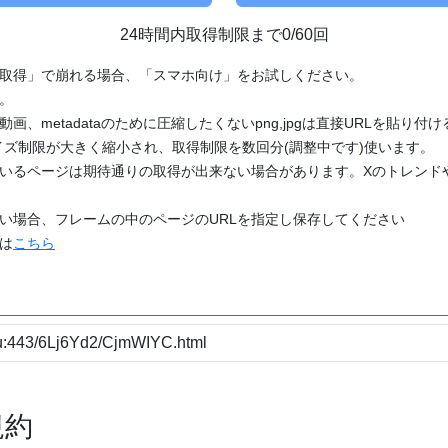
24時間内取得制限まで0/60回
「取得」で崩れる場合、「スマホ向け」をお試しください。
す。
動画、metadataのために圧縮したくないpng,jpgは直接URLを貼り
ズ制限が大きく縮小され、取得制限を数回分(調整中です)使います。
ているページは期待通りの取得が出来ない場合があります。Xのトレンド
たい場合、フレームの中のページのURLを指定し保存してください
どは
こちら
規約