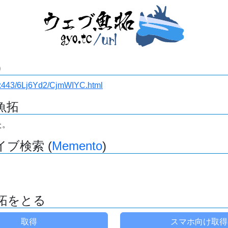
)
i.ru:443/6Lj6Yd2/CjmWIYC.html
魚拓
た。
ブ検索 (
Memento
)
拓をとる