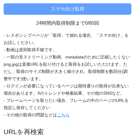
24時間内取得制限まで0/60回
- レスポンシブページが「取得」で崩れる場合、「スマホ向け」を
お試しください。
- 動画は原則取得不能です。
- 一部の非ストリーミング動画、metadataのために圧縮したくない
png,jpgは直接URLを貼り付けると取得をお試しいただけます。た
だし、取得のサイズ制限が大きく縮小され、取得制限を数回分(調
整中です)使います。
- ログインが必要になっているページは期待通りの取得が出来ない
場合があります。Xのトレンドや検索結果、その他のSNSなど。
- フレームページを取りたい場合、フレームの中のページのURLを
指定し保存してください
- その他の取得の問題などは
こちら
URLを再検索