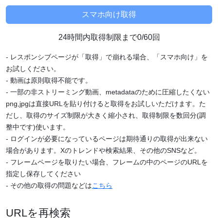
24時間内取得制限まで0/60回
- レスポンシブページが「取得」で崩れる場合、「スマホ向け」を
お試しください。
- 動画は原則取得不能です。
- 一部の非ストリーミング動画、metadataのために圧縮したくない
png,jpgは直接URLを貼り付けると取得をお試しいただけます。た
だし、取得のサイズ制限が大きく縮小され、取得制限を数回分(調
整中です)使います。
- ログインが必要になっているページは期待通りの取得が出来ない
場合があります。Xのトレンドや検索結果、その他のSNSなど。
- フレームページを取りたい場合、フレームの中のページのURLを
指定し保存してください
- その他の取得の問題などは
こちら
URLを再検索