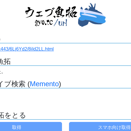
)
.ru:443/6Lj6Yd2/8iId2LL.html
魚拓
た。
ブ検索 (
Memento
)
拓をとる