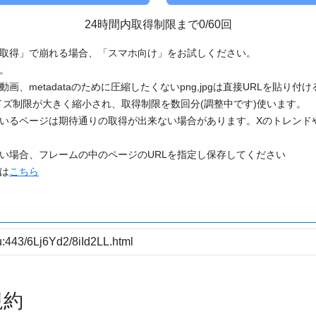
24時間内取得制限まで0/60回
「取得」で崩れる場合、「スマホ向け」をお試しください。
す。
動画、metadataのために圧縮したくないpng,jpgは直接URLを貼り
ズ制限が大きく縮小され、取得制限を数回分(調整中です)使います。
ているページは期待通りの取得が出来ない場合があります。Xのトレンド
たい場合、フレームの中のページのURLを指定し保存してください
どは
こちら
規約