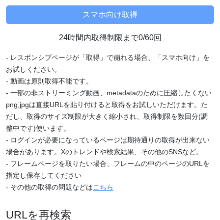
24時間内取得制限まで0/60回
- レスポンシブページが「取得」で崩れる場合、「スマホ向け」を
お試しください。
- 動画は原則取得不能です。
- 一部の非ストリーミング動画、metadataのために圧縮したくない
png,jpgは直接URLを貼り付けると取得をお試しいただけます。た
だし、取得のサイズ制限が大きく縮小され、取得制限を数回分(調
整中です)使います。
- ログインが必要になっているページは期待通りの取得が出来ない
場合があります。Xのトレンドや検索結果、その他のSNSなど。
- フレームページを取りたい場合、フレームの中のページのURLを
指定し保存してください
- その他の取得の問題などは
こちら
URLを再検索