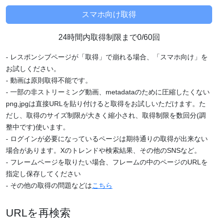
24時間内取得制限まで0/60回
- レスポンシブページが「取得」で崩れる場合、「スマホ向け」を
お試しください。
- 動画は原則取得不能です。
- 一部の非ストリーミング動画、metadataのために圧縮したくない
png,jpgは直接URLを貼り付けると取得をお試しいただけます。た
だし、取得のサイズ制限が大きく縮小され、取得制限を数回分(調
整中です)使います。
- ログインが必要になっているページは期待通りの取得が出来ない
場合があります。Xのトレンドや検索結果、その他のSNSなど。
- フレームページを取りたい場合、フレームの中のページのURLを
指定し保存してください
- その他の取得の問題などは
こちら
URLを再検索