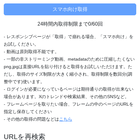
24時間内取得制限まで0/60回
- レスポンシブページが「取得」で崩れる場合、「スマホ向け」を
お試しください。
- 動画は原則取得不能です。
- 一部の非ストリーミング動画、metadataのために圧縮したくない
png,jpgは直接URLを貼り付けると取得をお試しいただけます。た
だし、取得のサイズ制限が大きく縮小され、取得制限を数回分(調
整中です)使います。
- ログインが必要になっているページは期待通りの取得が出来ない
場合があります。Xのトレンドや検索結果、その他のSNSなど。
- フレームページを取りたい場合、フレームの中のページのURLを
指定し保存してください
- その他の取得の問題などは
こちら
URLを再検索