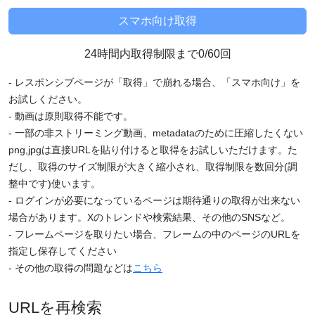
24時間内取得制限まで0/60回
- レスポンシブページが「取得」で崩れる場合、「スマホ向け」を
お試しください。
- 動画は原則取得不能です。
- 一部の非ストリーミング動画、metadataのために圧縮したくない
png,jpgは直接URLを貼り付けると取得をお試しいただけます。た
だし、取得のサイズ制限が大きく縮小され、取得制限を数回分(調
整中です)使います。
- ログインが必要になっているページは期待通りの取得が出来ない
場合があります。Xのトレンドや検索結果、その他のSNSなど。
- フレームページを取りたい場合、フレームの中のページのURLを
指定し保存してください
- その他の取得の問題などは
こちら
URLを再検索