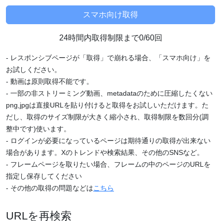
24時間内取得制限まで0/60回
- レスポンシブページが「取得」で崩れる場合、「スマホ向け」を
お試しください。
- 動画は原則取得不能です。
- 一部の非ストリーミング動画、metadataのために圧縮したくない
png,jpgは直接URLを貼り付けると取得をお試しいただけます。た
だし、取得のサイズ制限が大きく縮小され、取得制限を数回分(調
整中です)使います。
- ログインが必要になっているページは期待通りの取得が出来ない
場合があります。Xのトレンドや検索結果、その他のSNSなど。
- フレームページを取りたい場合、フレームの中のページのURLを
指定し保存してください
- その他の取得の問題などは
こちら
URLを再検索