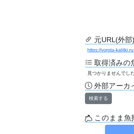
元URL(外部
https://vorota-kalitk
取得済みの
見つかりませんでし
外部アーカイ
検索する
このまま魚