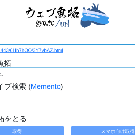
)
i.ru:443/6Hh7hOO/3Y7vbAZ.html
魚拓
た。
ブ検索 (
Memento
)
拓をとる