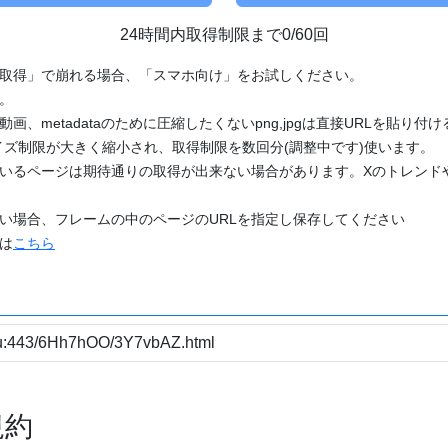
24時間内取得制限まで0/60回
「取得」で崩れる場合、「スマホ向け」をお試しください。
す。
動画、metadataのために圧縮したくないpng,jpgは直接URLを貼り
ズ制限が大きく縮小され、取得制限を数回分(調整中です)使います。
ているページは期待通りの取得が出来ない場合があります。Xのトレンド
たい場合、フレームの中のページのURLを指定し保存してください
どは
こちら
規約