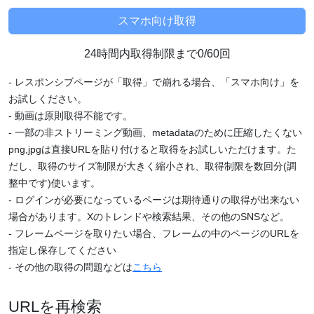
24時間内取得制限まで0/60回
- レスポンシブページが「取得」で崩れる場合、「スマホ向け」を
お試しください。
- 動画は原則取得不能です。
- 一部の非ストリーミング動画、metadataのために圧縮したくない
png,jpgは直接URLを貼り付けると取得をお試しいただけます。た
だし、取得のサイズ制限が大きく縮小され、取得制限を数回分(調
整中です)使います。
- ログインが必要になっているページは期待通りの取得が出来ない
場合があります。Xのトレンドや検索結果、その他のSNSなど。
- フレームページを取りたい場合、フレームの中のページのURLを
指定し保存してください
- その他の取得の問題などは
こちら
URLを再検索