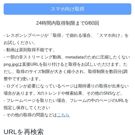
24時間内取得制限まで0/60回
- レスポンシブページが「取得」で崩れる場合、「スマホ向け」を
お試しください。
- 動画は原則取得不能です。
- 一部の非ストリーミング動画、metadataのために圧縮したくない
png,jpgは直接URLを貼り付けると取得をお試しいただけます。た
だし、取得のサイズ制限が大きく縮小され、取得制限を数回分(調
整中です)使います。
- ログインが必要になっているページは期待通りの取得が出来ない
場合があります。Xのトレンドや検索結果、その他のSNSなど。
- フレームページを取りたい場合、フレームの中のページのURLを
指定し保存してください
- その他の取得の問題などは
こちら
URLを再検索