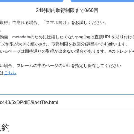
24時間内取得制限まで0/60回
「取得」で崩れる場合、「スマホ向け」をお試しください。
す。
動画、metadataのために圧縮したくないpng,jpgは直接URLを貼り
ズ制限が大きく縮小され、取得制限を数回分(調整中です)使います。
ているページは期待通りの取得が出来ない場合があります。Xのトレンド
たい場合、フレームの中のページのURLを指定し保存してください
どは
こちら
規約