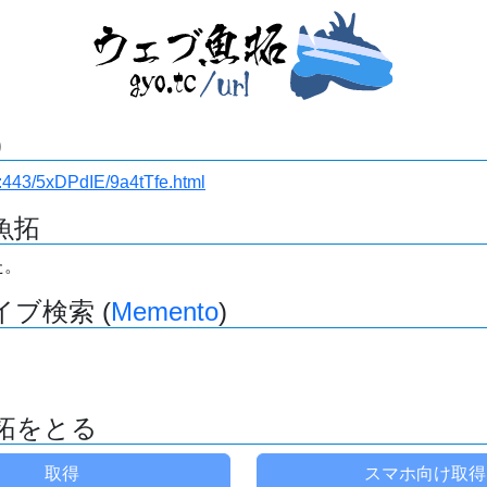
)
.ru:443/5xDPdIE/9a4tTfe.html
魚拓
た。
ブ検索 (
Memento
)
拓をとる