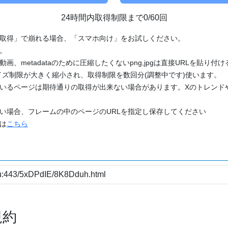
24時間内取得制限まで0/60回
「取得」で崩れる場合、「スマホ向け」をお試しください。
す。
動画、metadataのために圧縮したくないpng,jpgは直接URLを貼り
ズ制限が大きく縮小され、取得制限を数回分(調整中です)使います。
ているページは期待通りの取得が出来ない場合があります。Xのトレンド
たい場合、フレームの中のページのURLを指定し保存してください
どは
こちら
規約