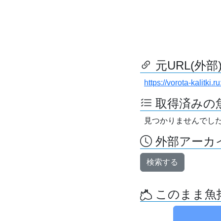
元URL(外部
https://vorota-kalitk
取得済みの
見つかりませんでし
外部アーカイ
検索する
このまま魚