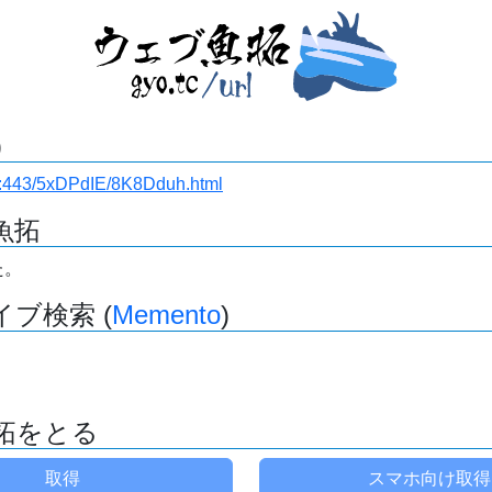
)
i.ru:443/5xDPdIE/8K8Dduh.html
魚拓
た。
ブ検索 (
Memento
)
拓をとる