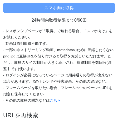
24時間内取得制限まで0/60回
- レスポンシブページが「取得」で崩れる場合、「スマホ向け」を
お試しください。
- 動画は原則取得不能です。
- 一部の非ストリーミング動画、metadataのために圧縮したくない
png,jpgは直接URLを貼り付けると取得をお試しいただけます。た
だし、取得のサイズ制限が大きく縮小され、取得制限を数回分(調
整中です)使います。
- ログインが必要になっているページは期待通りの取得が出来ない
場合があります。Xのトレンドや検索結果、その他のSNSなど。
- フレームページを取りたい場合、フレームの中のページのURLを
指定し保存してください
- その他の取得の問題などは
こちら
URLを再検索