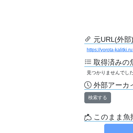
元URL(外部
https://vorota-kalitk
取得済みの
見つかりませんでし
外部アーカイ
検索する
このまま魚