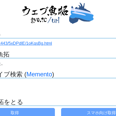
)
i.ru:443/5xDPdIE/1oKqsBg.html
魚拓
た。
ブ検索 (
Memento
)
拓をとる