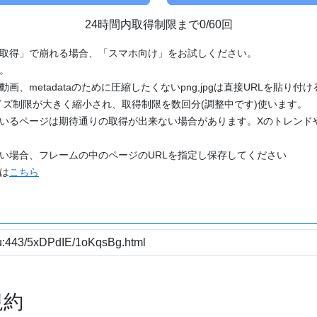
24時間内取得制限まで0/60回
「取得」で崩れる場合、「スマホ向け」をお試しください。
す。
動画、metadataのために圧縮したくないpng,jpgは直接URLを貼り
ズ制限が大きく縮小され、取得制限を数回分(調整中です)使います。
ているページは期待通りの取得が出来ない場合があります。Xのトレンド
たい場合、フレームの中のページのURLを指定し保存してください
どは
こちら
規約