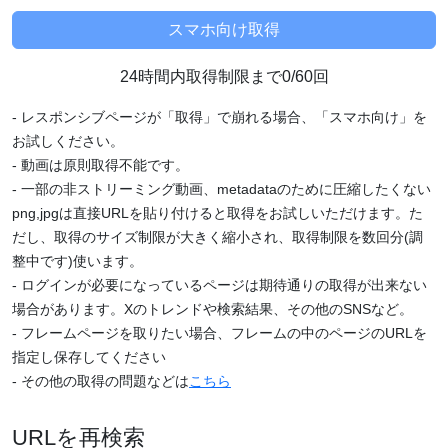
24時間内取得制限まで0/60回
- レスポンシブページが「取得」で崩れる場合、「スマホ向け」を
お試しください。
- 動画は原則取得不能です。
- 一部の非ストリーミング動画、metadataのために圧縮したくない
png,jpgは直接URLを貼り付けると取得をお試しいただけます。た
だし、取得のサイズ制限が大きく縮小され、取得制限を数回分(調
整中です)使います。
- ログインが必要になっているページは期待通りの取得が出来ない
場合があります。Xのトレンドや検索結果、その他のSNSなど。
- フレームページを取りたい場合、フレームの中のページのURLを
指定し保存してください
- その他の取得の問題などは
こちら
URLを再検索