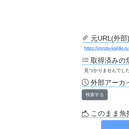
元URL(外部
https://vorota-kalitk
取得済みの
見つかりませんでし
外部アーカイ
検索する
このまま魚