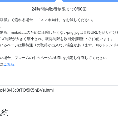
24時間内取得制限まで0/60回
「取得」で崩れる場合、「スマホ向け」をお試しください。
す。
動画、metadataのために圧縮したくないpng,jpgは直接URLを貼り
ズ制限が大きく縮小され、取得制限を数回分(調整中です)使います。
ているページは期待通りの取得が出来ない場合があります。Xのトレンド
たい場合、フレームの中のページのURLを指定し保存してください
どは
こちら
規約