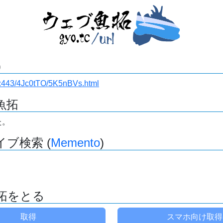
)
i.ru:443/4Jc0tTO/5K5nBVs.html
魚拓
た。
ブ検索 (
Memento
)
拓をとる