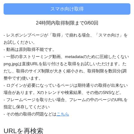
24時間内取得制限まで0/60回
- レスポンシブページが「取得」で崩れる場合、「スマホ向け」を
お試しください。
- 動画は原則取得不能です。
- 一部の非ストリーミング動画、metadataのために圧縮したくない
png,jpgは直接URLを貼り付けると取得をお試しいただけます。た
だし、取得のサイズ制限が大きく縮小され、取得制限を数回分(調
整中です)使います。
- ログインが必要になっているページは期待通りの取得が出来ない
場合があります。Xのトレンドや検索結果、その他のSNSなど。
- フレームページを取りたい場合、フレームの中のページのURLを
指定し保存してください
- その他の取得の問題などは
こちら
URLを再検索