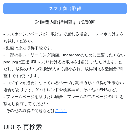
24時間内取得制限まで0/60回
- レスポンシブページが「取得」で崩れる場合、「スマホ向け」を
お試しください。
- 動画は原則取得不能です。
- 一部の非ストリーミング動画、metadataのために圧縮したくない
png,jpgは直接URLを貼り付けると取得をお試しいただけます。た
だし、取得のサイズ制限が大きく縮小され、取得制限を数回分(調
整中です)使います。
- ログインが必要になっているページは期待通りの取得が出来ない
場合があります。Xのトレンドや検索結果、その他のSNSなど。
- フレームページを取りたい場合、フレームの中のページのURLを
指定し保存してください
- その他の取得の問題などは
こちら
URLを再検索