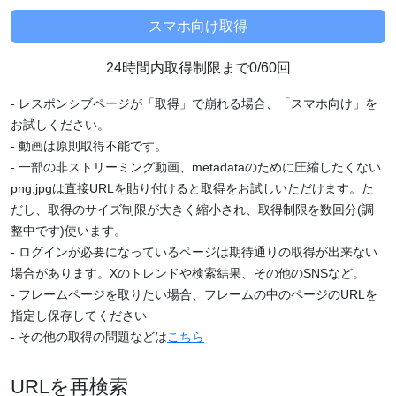
24時間内取得制限まで0/60回
- レスポンシブページが「取得」で崩れる場合、「スマホ向け」を
お試しください。
- 動画は原則取得不能です。
- 一部の非ストリーミング動画、metadataのために圧縮したくない
png,jpgは直接URLを貼り付けると取得をお試しいただけます。た
だし、取得のサイズ制限が大きく縮小され、取得制限を数回分(調
整中です)使います。
- ログインが必要になっているページは期待通りの取得が出来ない
場合があります。Xのトレンドや検索結果、その他のSNSなど。
- フレームページを取りたい場合、フレームの中のページのURLを
指定し保存してください
- その他の取得の問題などは
こちら
URLを再検索