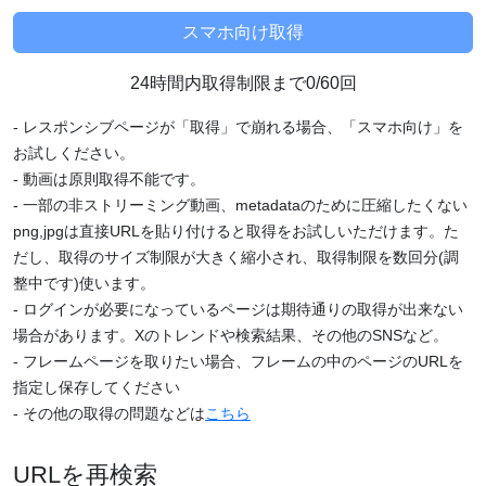
24時間内取得制限まで0/60回
- レスポンシブページが「取得」で崩れる場合、「スマホ向け」を
お試しください。
- 動画は原則取得不能です。
- 一部の非ストリーミング動画、metadataのために圧縮したくない
png,jpgは直接URLを貼り付けると取得をお試しいただけます。た
だし、取得のサイズ制限が大きく縮小され、取得制限を数回分(調
整中です)使います。
- ログインが必要になっているページは期待通りの取得が出来ない
場合があります。Xのトレンドや検索結果、その他のSNSなど。
- フレームページを取りたい場合、フレームの中のページのURLを
指定し保存してください
- その他の取得の問題などは
こちら
URLを再検索