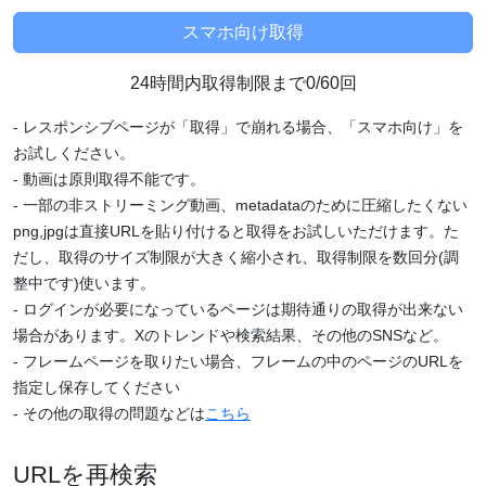
24時間内取得制限まで0/60回
- レスポンシブページが「取得」で崩れる場合、「スマホ向け」を
お試しください。
- 動画は原則取得不能です。
- 一部の非ストリーミング動画、metadataのために圧縮したくない
png,jpgは直接URLを貼り付けると取得をお試しいただけます。た
だし、取得のサイズ制限が大きく縮小され、取得制限を数回分(調
整中です)使います。
- ログインが必要になっているページは期待通りの取得が出来ない
場合があります。Xのトレンドや検索結果、その他のSNSなど。
- フレームページを取りたい場合、フレームの中のページのURLを
指定し保存してください
- その他の取得の問題などは
こちら
URLを再検索