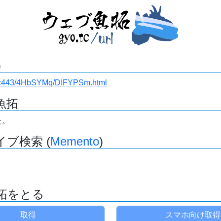
)
ki.ru:443/4HbSYMq/DIFYPSm.html
魚拓
た。
ブ検索 (
Memento
)
拓をとる