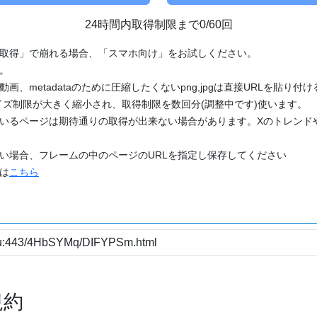
24時間内取得制限まで0/60回
「取得」で崩れる場合、「スマホ向け」をお試しください。
す。
動画、metadataのために圧縮したくないpng,jpgは直接URLを貼り
ズ制限が大きく縮小され、取得制限を数回分(調整中です)使います。
ているページは期待通りの取得が出来ない場合があります。Xのトレンド
たい場合、フレームの中のページのURLを指定し保存してください
どは
こちら
規約