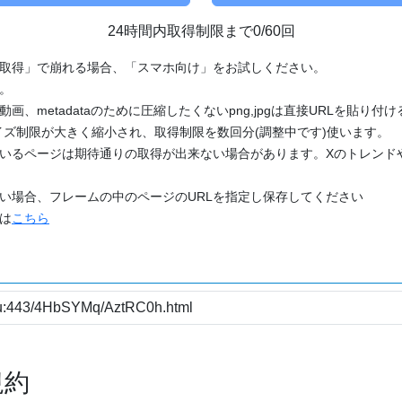
24時間内取得制限まで0/60回
「取得」で崩れる場合、「スマホ向け」をお試しください。
す。
動画、metadataのために圧縮したくないpng,jpgは直接URLを貼り
ズ制限が大きく縮小され、取得制限を数回分(調整中です)使います。
ているページは期待通りの取得が出来ない場合があります。Xのトレンド
たい場合、フレームの中のページのURLを指定し保存してください
どは
こちら
規約