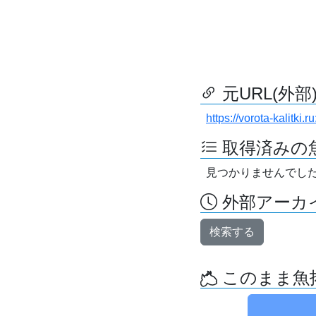
元URL(外部
https://vorota-kalitk
取得済みの
見つかりませんでし
外部アーカイ
検索する
このまま魚