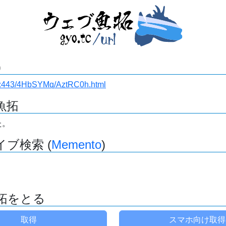
)
i.ru:443/4HbSYMq/AztRC0h.html
魚拓
た。
ブ検索 (
Memento
)
拓をとる