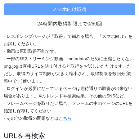
24時間内取得制限まで0/60回
- レスポンシブページが「取得」で崩れる場合、「スマホ向け」を
お試しください。
- 動画は原則取得不能です。
- 一部の非ストリーミング動画、metadataのために圧縮したくない
png,jpgは直接URLを貼り付けると取得をお試しいただけます。た
だし、取得のサイズ制限が大きく縮小され、取得制限を数回分(調
整中です)使います。
- ログインが必要になっているページは期待通りの取得が出来ない
場合があります。Xのトレンドや検索結果、その他のSNSなど。
- フレームページを取りたい場合、フレームの中のページのURLを
指定し保存してください
- その他の取得の問題などは
こちら
URLを再検索