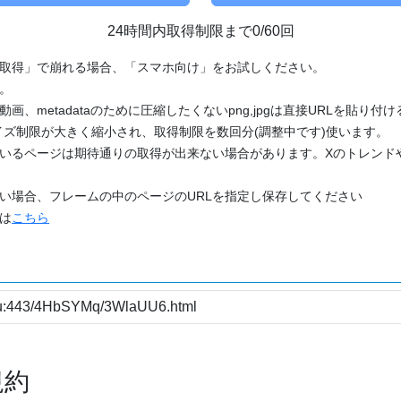
24時間内取得制限まで0/60回
「取得」で崩れる場合、「スマホ向け」をお試しください。
す。
動画、metadataのために圧縮したくないpng,jpgは直接URLを貼り
ズ制限が大きく縮小され、取得制限を数回分(調整中です)使います。
ているページは期待通りの取得が出来ない場合があります。Xのトレンド
たい場合、フレームの中のページのURLを指定し保存してください
どは
こちら
規約