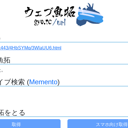
)
i.ru:443/4HbSYMq/3WlaUU6.html
魚拓
た。
ブ検索 (
Memento
)
拓をとる