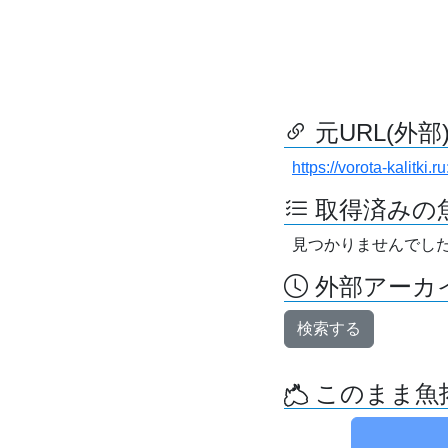
元URL(外部
https://vorota-kalitk
取得済みの
見つかりませんでし
外部アーカイ
検索する
このまま魚