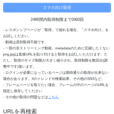
24時間内取得制限まで0/60回
- レスポンシブページが「取得」で崩れる場合、「スマホ向け」を
お試しください。
- 動画は原則取得不能です。
- 一部の非ストリーミング動画、metadataのために圧縮したくない
png,jpgは直接URLを貼り付けると取得をお試しいただけます。た
だし、取得のサイズ制限が大きく縮小され、取得制限を数回分(調
整中です)使います。
- ログインが必要になっているページは期待通りの取得が出来ない
場合があります。Xのトレンドや検索結果、その他のSNSなど。
- フレームページを取りたい場合、フレームの中のページのURLを
指定し保存してください
- その他の取得の問題などは
こちら
URLを再検索