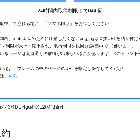
24時間内取得制限まで0/60回
「取得」で崩れる場合、「スマホ向け」をお試しください。
す。
動画、metadataのために圧縮したくないpng,jpgは直接URLを貼り
ズ制限が大きく縮小され、取得制限を数回分(調整中です)使います。
ているページは期待通りの取得が出来ない場合があります。Xのトレンド
たい場合、フレームの中のページのURLを指定し保存してください
どは
こちら
規約