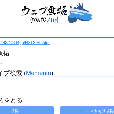
)
.ru:443/4DLf4gu/HXL2tMT.html
魚拓
た。
ブ検索 (
Memento
)
拓をとる