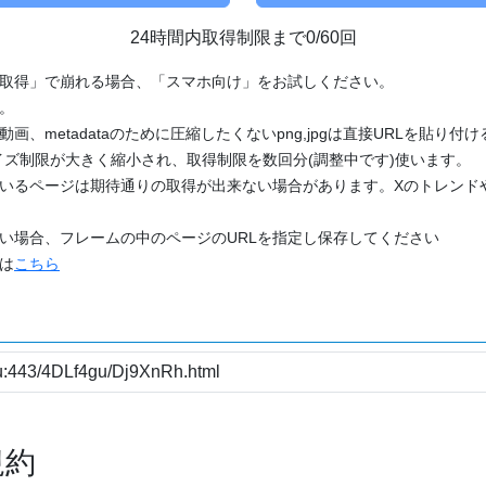
24時間内取得制限まで0/60回
「取得」で崩れる場合、「スマホ向け」をお試しください。
す。
動画、metadataのために圧縮したくないpng,jpgは直接URLを貼り
ズ制限が大きく縮小され、取得制限を数回分(調整中です)使います。
ているページは期待通りの取得が出来ない場合があります。Xのトレンド
たい場合、フレームの中のページのURLを指定し保存してください
どは
こちら
規約