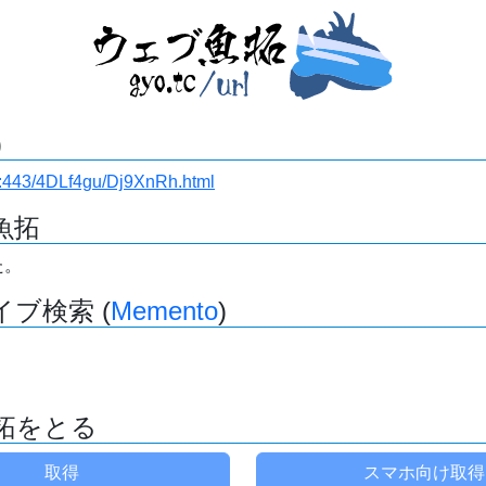
)
.ru:443/4DLf4gu/Dj9XnRh.html
魚拓
た。
ブ検索 (
Memento
)
拓をとる