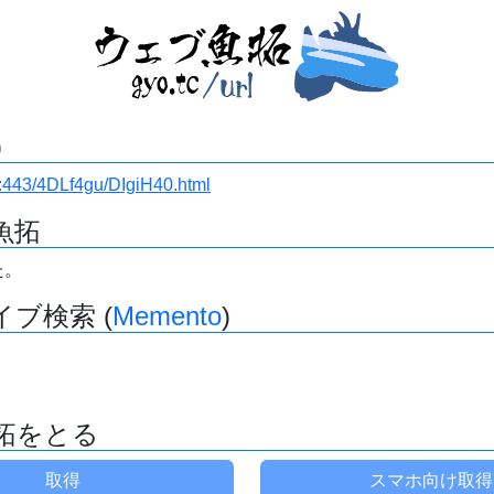
)
.ru:443/4DLf4gu/DIgiH40.html
魚拓
た。
ブ検索 (
Memento
)
拓をとる