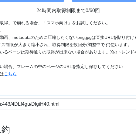
24時間内取得制限まで0/60回
「取得」で崩れる場合、「スマホ向け」をお試しください。
す。
動画、metadataのために圧縮したくないpng,jpgは直接URLを貼り
ズ制限が大きく縮小され、取得制限を数回分(調整中です)使います。
ているページは期待通りの取得が出来ない場合があります。Xのトレンド
たい場合、フレームの中のページのURLを指定し保存してください
どは
こちら
規約