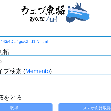
)
.ru:443/4DLf4gu/ChlB1iN.html
魚拓
た。
ブ検索 (
Memento
)
拓をとる