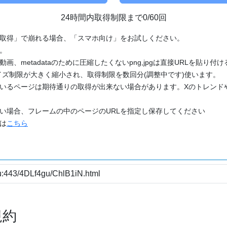
24時間内取得制限まで0/60回
「取得」で崩れる場合、「スマホ向け」をお試しください。
す。
動画、metadataのために圧縮したくないpng,jpgは直接URLを貼り
ズ制限が大きく縮小され、取得制限を数回分(調整中です)使います。
ているページは期待通りの取得が出来ない場合があります。Xのトレンド
たい場合、フレームの中のページのURLを指定し保存してください
どは
こちら
規約