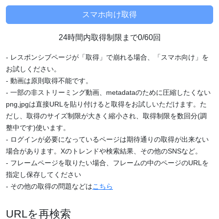
24時間内取得制限まで0/60回
- レスポンシブページが「取得」で崩れる場合、「スマホ向け」を
お試しください。
- 動画は原則取得不能です。
- 一部の非ストリーミング動画、metadataのために圧縮したくない
png,jpgは直接URLを貼り付けると取得をお試しいただけます。た
だし、取得のサイズ制限が大きく縮小され、取得制限を数回分(調
整中です)使います。
- ログインが必要になっているページは期待通りの取得が出来ない
場合があります。Xのトレンドや検索結果、その他のSNSなど。
- フレームページを取りたい場合、フレームの中のページのURLを
指定し保存してください
- その他の取得の問題などは
こちら
URLを再検索