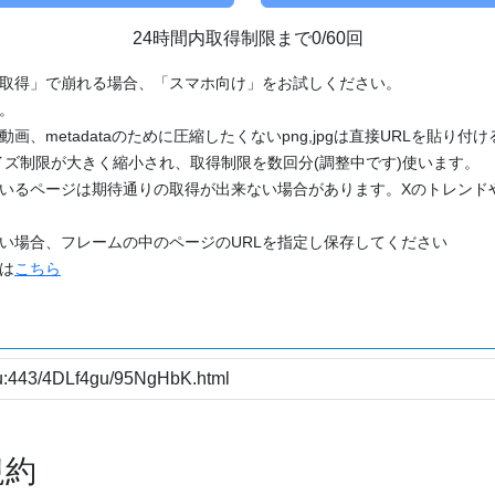
24時間内取得制限まで0/60回
「取得」で崩れる場合、「スマホ向け」をお試しください。
す。
動画、metadataのために圧縮したくないpng,jpgは直接URLを貼り
ズ制限が大きく縮小され、取得制限を数回分(調整中です)使います。
ているページは期待通りの取得が出来ない場合があります。Xのトレンド
たい場合、フレームの中のページのURLを指定し保存してください
どは
こちら
規約