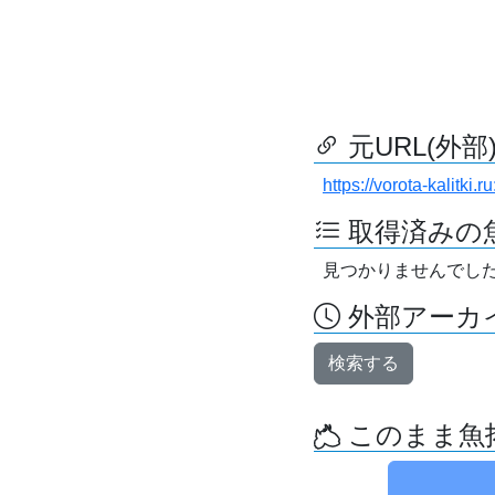
元URL(外部
https://vorota-kalitk
取得済みの
見つかりませんでし
外部アーカイ
検索する
このまま魚