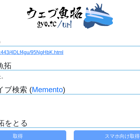
)
i.ru:443/4DLf4gu/95NgHbK.html
魚拓
た。
ブ検索 (
Memento
)
拓をとる