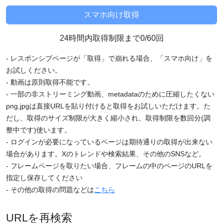
24時間内取得制限まで0/60回
- レスポンシブページが「取得」で崩れる場合、「スマホ向け」を
お試しください。
- 動画は原則取得不能です。
- 一部の非ストリーミング動画、metadataのために圧縮したくない
png,jpgは直接URLを貼り付けると取得をお試しいただけます。た
だし、取得のサイズ制限が大きく縮小され、取得制限を数回分(調
整中です)使います。
- ログインが必要になっているページは期待通りの取得が出来ない
場合があります。Xのトレンドや検索結果、その他のSNSなど。
- フレームページを取りたい場合、フレームの中のページのURLを
指定し保存してください
- その他の取得の問題などは
こちら
URLを再検索