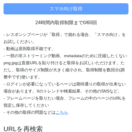
24時間内取得制限まで0/60回
- レスポンシブページが「取得」で崩れる場合、「スマホ向け」を
お試しください。
- 動画は原則取得不能です。
- 一部の非ストリーミング動画、metadataのために圧縮したくない
png,jpgは直接URLを貼り付けると取得をお試しいただけます。た
だし、取得のサイズ制限が大きく縮小され、取得制限を数回分(調
整中です)使います。
- ログインが必要になっているページは期待通りの取得が出来ない
場合があります。Xのトレンドや検索結果、その他のSNSなど。
- フレームページを取りたい場合、フレームの中のページのURLを
指定し保存してください
- その他の取得の問題などは
こちら
URLを再検索