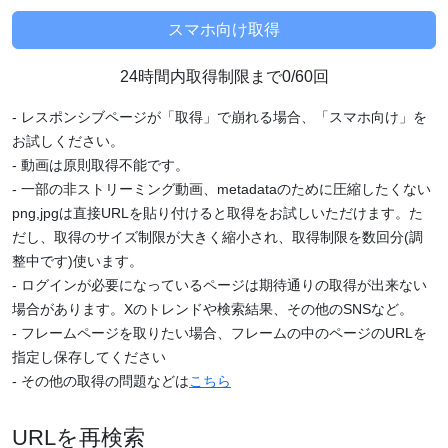
24時間内取得制限まで0/60回
- レスポンシブページが「取得」で崩れる場合、「スマホ向け」を
お試しください。
- 動画は原則取得不能です。
- 一部の非ストリーミング動画、metadataのために圧縮したくない
png,jpgは直接URLを貼り付けると取得をお試しいただけます。た
だし、取得のサイズ制限が大きく縮小され、取得制限を数回分(調
整中です)使います。
- ログインが必要になっているページは期待通りの取得が出来ない
場合があります。Xのトレンドや検索結果、その他のSNSなど。
- フレームページを取りたい場合、フレームの中のページのURLを
指定し保存してください
- その他の取得の問題などは
こちら
URLを再検索