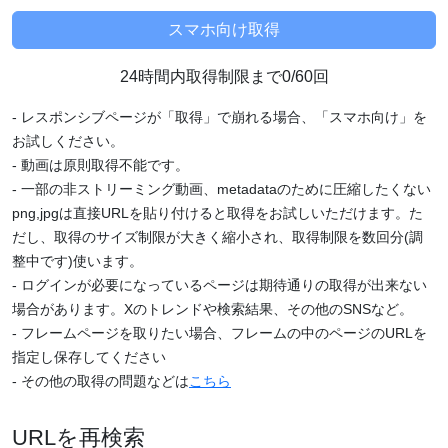
24時間内取得制限まで0/60回
- レスポンシブページが「取得」で崩れる場合、「スマホ向け」を
お試しください。
- 動画は原則取得不能です。
- 一部の非ストリーミング動画、metadataのために圧縮したくない
png,jpgは直接URLを貼り付けると取得をお試しいただけます。た
だし、取得のサイズ制限が大きく縮小され、取得制限を数回分(調
整中です)使います。
- ログインが必要になっているページは期待通りの取得が出来ない
場合があります。Xのトレンドや検索結果、その他のSNSなど。
- フレームページを取りたい場合、フレームの中のページのURLを
指定し保存してください
- その他の取得の問題などは
こちら
URLを再検索