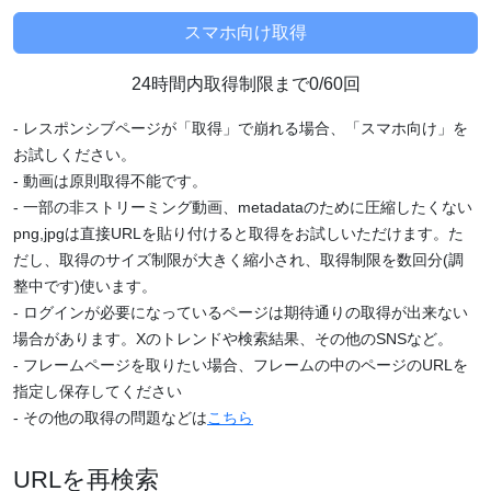
24時間内取得制限まで0/60回
- レスポンシブページが「取得」で崩れる場合、「スマホ向け」を
お試しください。
- 動画は原則取得不能です。
- 一部の非ストリーミング動画、metadataのために圧縮したくない
png,jpgは直接URLを貼り付けると取得をお試しいただけます。た
だし、取得のサイズ制限が大きく縮小され、取得制限を数回分(調
整中です)使います。
- ログインが必要になっているページは期待通りの取得が出来ない
場合があります。Xのトレンドや検索結果、その他のSNSなど。
- フレームページを取りたい場合、フレームの中のページのURLを
指定し保存してください
- その他の取得の問題などは
こちら
URLを再検索