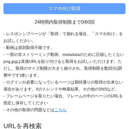
24時間内取得制限まで0/60回
- レスポンシブページが「取得」で崩れる場合、「スマホ向け」を
お試しください。
- 動画は原則取得不能です。
- 一部の非ストリーミング動画、metadataのために圧縮したくない
png,jpgは直接URLを貼り付けると取得をお試しいただけます。た
だし、取得のサイズ制限が大きく縮小され、取得制限を数回分(調
整中です)使います。
- ログインが必要になっているページは期待通りの取得が出来ない
場合があります。Xのトレンドや検索結果、その他のSNSなど。
- フレームページを取りたい場合、フレームの中のページのURLを
指定し保存してください
- その他の取得の問題などは
こちら
URLを再検索